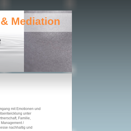
Mediation
Umgang mit Emotionen und
itsentwicklung unter
nerschaft, Familie,
 / Management /
zesse nachhaltig und