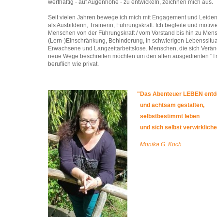
werthaltig - auf Augenhöhe - zu entwickeln, zeichnen mich aus.
Seit vielen Jahren bewege ich mich mit Engagement und Leiden
als Ausbilderin, Trainerin, Führungskraft. Ich begleite und motivi
Menschen von der Führungskraft / vom Vorstand bis hin zu Men
(Lern-)Einschränkung, Behinderung, in schwierigen Lebenssitua
Erwachsene und Langzeitarbeitslose. Menschen, die sich Verä
neue Wege beschreiten möchten um den alten ausgedienten "Tr
beruflich wie privat.
"Das Abenteuer LEBEN ent
und achtsam gestalten,
selbstbestimmt leben
und sich selbst verwirkliche
Monika G. Koch