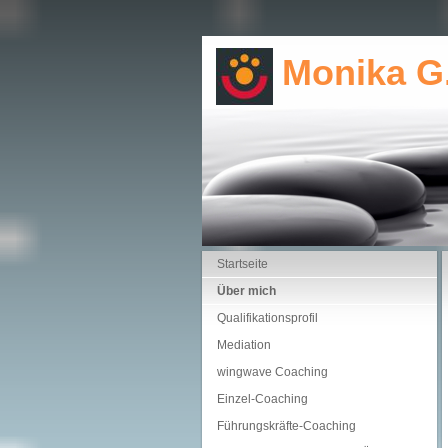
Monika G.
Startseite
Über mich
Qualifikationsprofil
Mediation
wingwave Coaching
Einzel-Coaching
Führungskräfte-Coaching