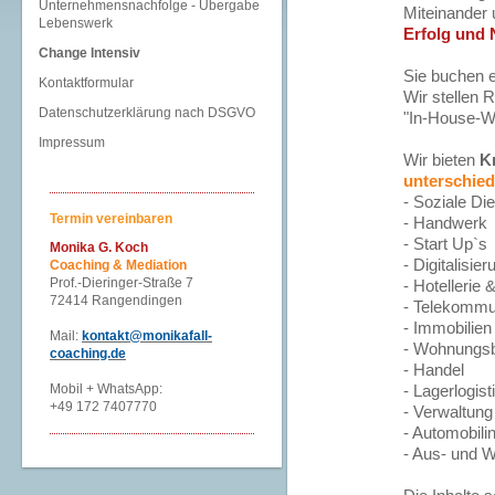
Unternehmensnachfolge - Übergabe
Miteinander 
Lebenswerk
Erfolg und 
Change Intensiv
Sie buchen e
Kontaktformular
Wir stellen 
Datenschutzerklärung nach DSGVO
"In-House-W
Impressum
Wir bieten
K
unterschied
- Soziale Di
Termin vereinbaren
- Handwerk
- Start Up`s
Monika G. Koch
- Digitalisier
Coaching & Mediation
Prof.-Dieringer-Straße 7
- Hotellerie
72414 Rangendingen
- Telekommu
- Immobilie
Mail:
kontakt@monikafall-
- Wohnungsb
coaching.de
- Handel
Mobil + WhatsApp:
- Lagerlogist
+49 172 7407770
- Verwaltung
- Automobili
- Aus- und W