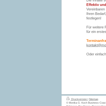
Die Inhalte 
Effektiv und
Vereinbaren 
Ihren Bedarf
festlegen!
Für weitere
für ein erste
Terminanfra
kontakt@mon
Oder einfach
Druckversion
|
Sitemap
© Monika G. Koch Business-Coach