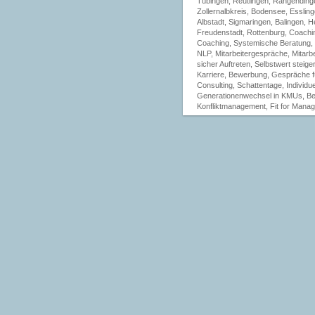
Tübingen, Reutlingen, Rangending
Zollernalbkreis, Bodensee, Esslinge
Albstadt, Sigmaringen, Balingen, 
Freudenstadt, Rottenburg, Coachi
Coaching, Systemische Beratung, 
NLP, Mitarbeitergespräche, Mitarb
sicher Auftreten, Selbstwert steige
Karriere, Bewerbung, Gespräche f
Consulting, Schattentage, Individu
Generationenwechsel in KMUs, Beg
Konfliktmanagement, Fit for Mana