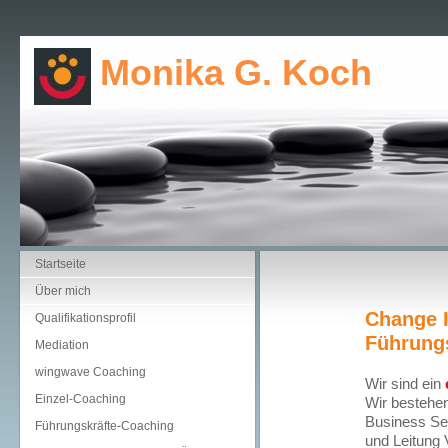
Monika G. Koch C
Startseite
Über mich
Change I
Qualifikationsprofil
Führung
Mediation
wingwave Coaching
Wir sind ein
Einzel-Coaching
Wir bestehen
Business Sen
Führungskräfte-Coaching
und Leitung 